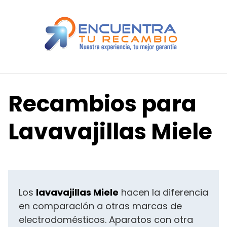
S
a
l
t
a
r
a
l
Recambios para
c
o
Lavavajillas Miele
n
t
e
n
i
d
Los
lavavajillas Miele
hacen la diferencia
o
en comparación a otras marcas de
electrodomésticos. Aparatos con otra